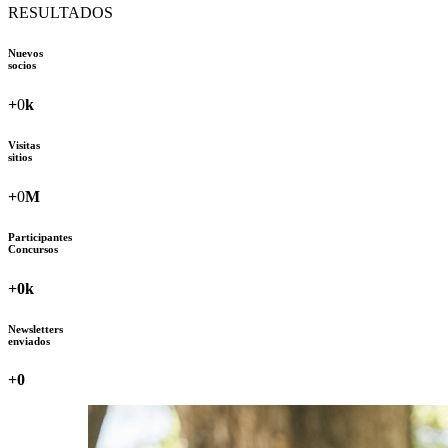
RESULTADOS
Nuevos
socios
+
0
k
Visitas
sitios
+
0
M
Participantes
Concursos
+
0
k
Newsletters
enviados
+
0